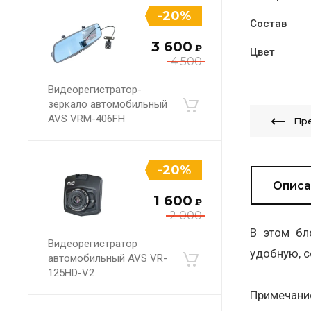
-20%
Состав
3 600
₽
Цвет
4 500
Видеорегистратор-
зеркало автомобильный
AVS VRM-406FH
Пр
-20%
Описа
1 600
₽
2 000
В этом бл
Видеорегистратор
удобную, с
автомобильный AVS VR-
125HD-V2
Примечани