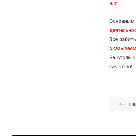
или
Основным
деятельно
Все работ
оказываем
За столь 
качество!
На