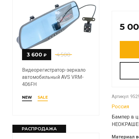
5 0
3 600
4 500
₽
Видеорегистратор-зеркало
автомобильный AVS VRM-
406FH
Артикул:
952
NEW
SALE
Россия
Бампер в цв
НЕОКРАШ
РАСПРОДАЖА
Материал в