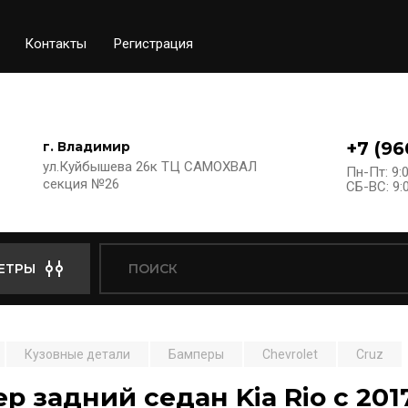
Контакты
Регистрация
+7 (96
г. Владимир
ул.Куйбышева 26к ТЦ САМОХВАЛ
Пн-Пт: 9:0
секция №26
СБ-ВС: 9:0
ЕТРЫ
Кузовные детали
Бамперы
Chevrolet
Cruz
р задний седан Kia Rio c 20