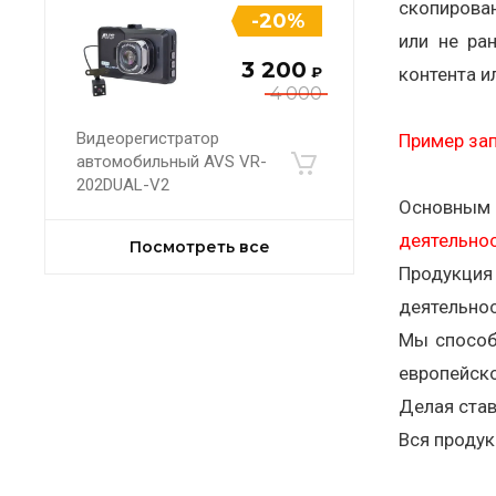
скопирован
-20%
или не ра
3 200
₽
контента и
4 000
Видеорегистратор
Пример за
автомобильный AVS VR-
202DUAL-V2
Основным 
деятельно
Посмотреть все
Продукция
деятельнос
Мы способ
европейско
Делая став
Вся продук