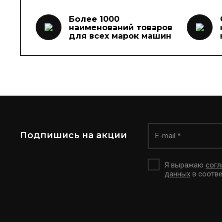
Более 1000
наименований товаров
для всех марок машин
Подпишись на акции
Я выражаю
согл
данных
в соотве