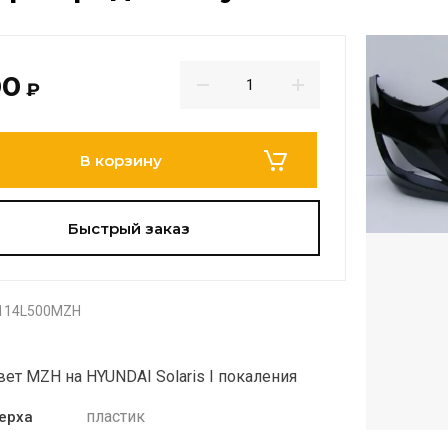
00
₽
В корзину
Быстрый заказ
114L500MZH
вет MZH на HYUNDAI Solaris I покаления
пластик
ерха