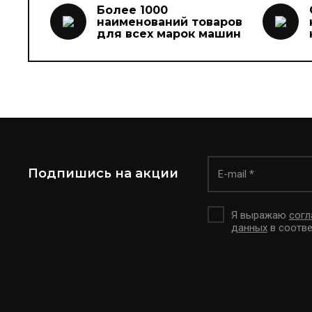
Более 1000
наименований товаров
для всех марок машин
Подпишись на акции
Я выражаю
согл
данных
в соотве