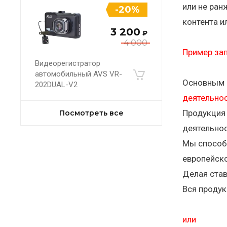
или не ран
-20%
контента и
3 200
₽
4 000
Пример за
Видеорегистратор
автомобильный AVS VR-
Основным н
202DUAL-V2
деятельно
Продукция 
Посмотреть все
деятельнос
Мы способ
европейско
Делая став
Вся продук
или