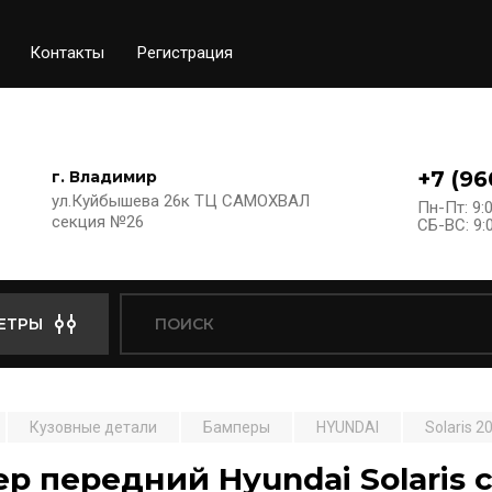
Контакты
Регистрация
+7 (96
г. Владимир
ул.Куйбышева 26к ТЦ САМОХВАЛ
Пн-Пт: 9:0
секция №26
СБ-ВС: 9:0
ЕТРЫ
Кузовные детали
Бамперы
HYUNDAI
Solaris 2
р передний Hyundai Solaris c 