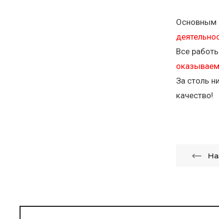
Основным н
деятельно
Все работ
оказываем
За столь н
качество!
На