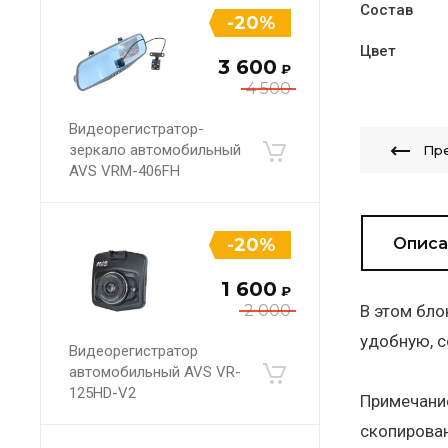
Состав
-20%
Цвет
3 600
₽
4 500
Видеорегистратор-
зеркало автомобильный
Пр
AVS VRM-406FH
-20%
Описа
1 600
₽
2 000
В этом бло
удобную, с
Видеорегистратор
автомобильный AVS VR-
125HD-V2
Примечание
скопирован