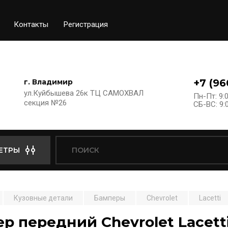
Контакты
Регистрация
+7 (96
г. Владимир
ул.Куйбышева 26к ТЦ САМОХВАЛ
Пн-Пт: 9:0
секция №26
СБ-ВС: 9:0
ЕТРЫ
Кузовные детали
Бамперы
Chevrolet
Lacetti
р передний Chevrolet Lacetti