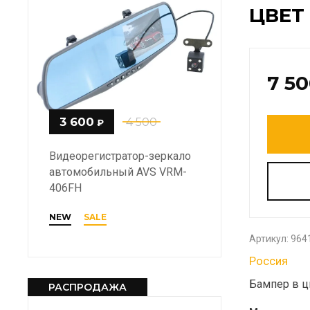
ЦВЕТ 
7 5
3 600
4 500
₽
Видеорегистратор-зеркало
автомобильный AVS VRM-
406FH
NEW
SALE
Артикул:
964
Россия
Бампер в цв
РАСПРОДАЖА