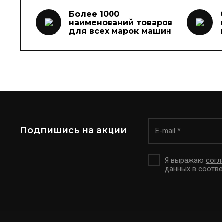
Более 1000
наименований товаров
для всех марок машин
Подпишись на акции
Я выражаю
согл
данных
в соотве