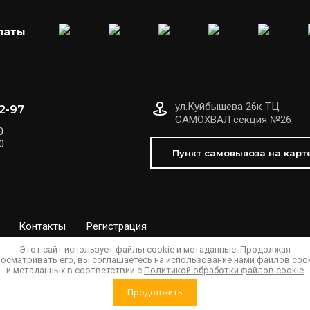
латы
ул.Куйбышева 26к ТЦ
92-97
САМОХВАЛ секция №26
0
0
Пункт самовывоза на карт
Контакты
Регистрация
Этот сайт использует файлы cookie и метаданные. Продолжая
осматривать его, вы соглашаетесь на использование нами файлов coo
и метаданных в соответствии с
Политикой обработки файлов cookie
Продолжить
Сравнение
Корзина
0
0