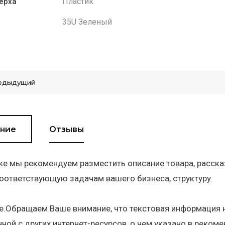
Пластик
ерха
35U Зеленый
едыдущий
ние
Отзывы
ке мы рекомендуем разместить описание товара, расска
оответствующую задачам вашего бизнеса, структуру.
.Обращаем Ваше внимание, что текстовая информация н
ной с других интернет-ресурсов, о чем указано в реком