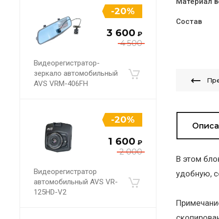
Материал в
-20%
Состав
3 600
₽
4 500
Видеорегистратор-
зеркало автомобильный
Пр
AVS VRM-406FH
-20%
Описа
1 600
₽
2 000
В этом бло
Видеорегистратор
удобную, с
автомобильный AVS VR-
125HD-V2
Примечание
скопирован