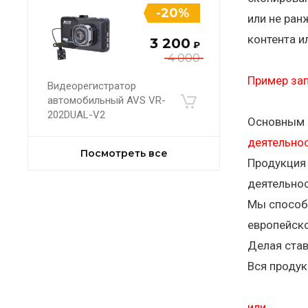
-20%
или не ран
контента и
3 200
₽
4 000
Пример за
Видеорегистратор
автомобильный AVS VR-
202DUAL-V2
Основным н
деятельно
Посмотреть все
Продукция 
деятельнос
Мы способ
европейско
Делая став
Вся продук
или