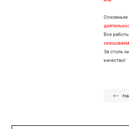
Основным н
деятельно
Все работ
оказываем
За столь н
качество!
На